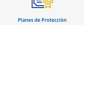
Planes de Protección
Con nuestro programa completo de Planes de
Protección sobre tus compras en nuestras
tiendas de Florida y Arkansas, te damos Más
Tranquilidad.
Programa de Lealtad
Gana puntos cada vez que hagas pagos sobre